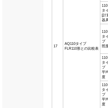
11
タ
[計
器
11
タイ
プ
AQ110タイプ
17
照
FLR110形との比較表
11
タイ
プ
平
度
11
タイ
プ
平
度