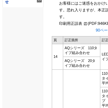
せ
お客様にはご迷惑をおかけ
す。恐れ入りますが、本正
す。
印刷用正誤表
(PDF:946K
90ペ
頁
訂正箇所
訂
AQシリーズ 110タ
イプ組み合わせ
L
14
イ
AQシリーズ 20タ
イプ組み合わせ
11
タイ
平
11
タイ
プ
平