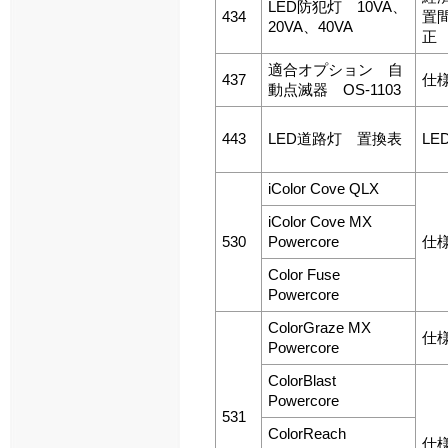
LED防犯灯 10VA、
434
置
20VA、40VA
正
適合オプション 自
437
仕
動点滅器 OS-1103
443
LED道路灯 置換表
L
iColor Cove QLX
iColor Cove MX
530
Powercore
仕
Color Fuse
Powercore
ColorGraze MX
仕
Powercore
ColorBlast
Powercore
531
ColorReach
仕