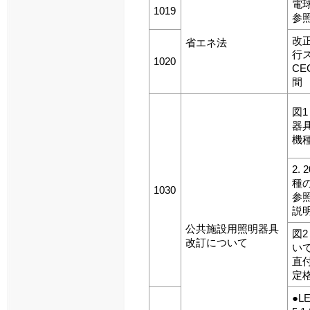
電
1019
参
改
省エネ法
行
1020
C
間
図1
器
機
2.
種
1030
参
説
公共施設用照明器具
図
改訂について
い
直
定
●L