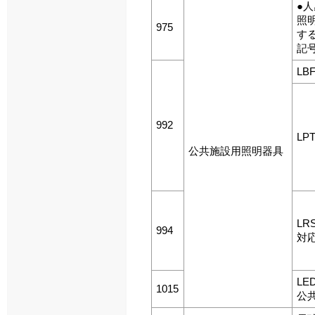
●
照
975
す
記
LB
992
LP
公共施設用照明器具
LRS
994
対
LE
1015
公