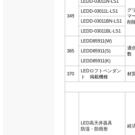
LEDD-03011N-LS1
グ
LEDD-03011L-LS1
349
マ
LEDD-03011BN-LS1
削
LEDD-03011BL-LS1
LEDD85911(W)
適
365
LEDD85911(S)
数
LEDD85911(K)
LEDロフトペンダン
370
材
ト 掲載機種
LED高天井器具
経
防湿・防雨形