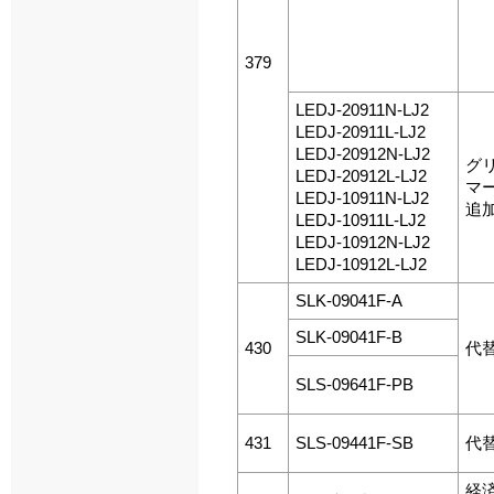
379
LEDJ-20911N-LJ2
LEDJ-20911L-LJ2
LEDJ-20912N-LJ2
グ
LEDJ-20912L-LJ2
マ
LEDJ-10911N-LJ2
追
LEDJ-10911L-LJ2
LEDJ-10912N-LJ2
LEDJ-10912L-LJ2
SLK-09041F-A
SLK-09041F-B
430
代
SLS-09641F-PB
431
SLS-09441F-SB
代
経