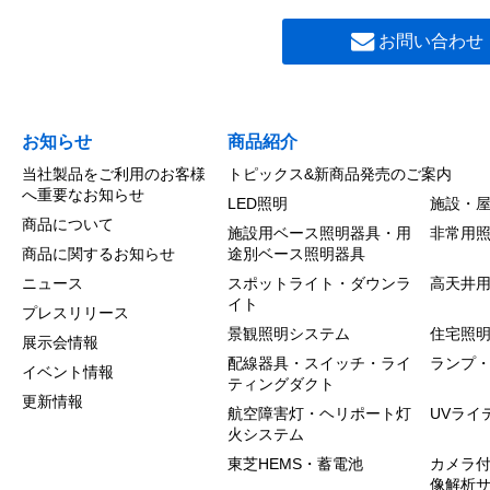
お問い合わせ
お知らせ
商品紹介
当社製品をご利用のお客様
トピックス&新商品発売のご案内
へ重要なお知らせ
LED照明
施設・
商品について
施設用ベース照明器具・用
非常用
商品に関するお知らせ
途別ベース照明器具
ニュース
スポットライト・ダウンラ
高天井
イト
プレスリリース
景観照明システム
住宅照
展示会情報
配線器具・スイッチ・ライ
ランプ
イベント情報
ティングダクト
更新情報
航空障害灯・ヘリポート灯
UVライ
火システム
東芝HEMS・蓄電池
カメラ付
像解析