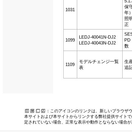
5.
保
1031
年
照
正
SE
LEDJ-40041N-DJ2
1099
PD
LEDJ-40043N-DJ2
数
モデルチェンジ一覧
生
1109
表
追
：このアイコンのリンクは、新しいブラウザ
本サイトおよび本サイトからリンクする弊社提供サイトでは、
定されていない場合、正常な表示や動作とならない場合が