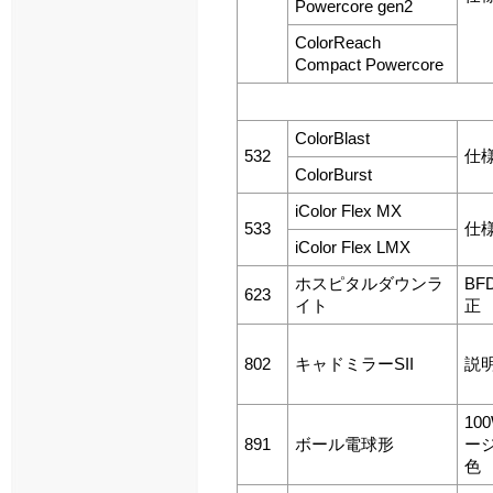
Powercore gen2
ColorReach
Compact Powercore
ColorBlast
532
仕
ColorBurst
iColor Flex MX
533
仕
iColor Flex LMX
ホスピタルダウンラ
BF
623
イト
正
802
キャドミラーSII
説
10
891
ボール電球形
ー
色