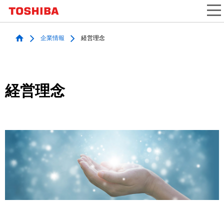
本
文
へ
企業情報
経営理念
ジ
ャ
ン
経営理念
プ