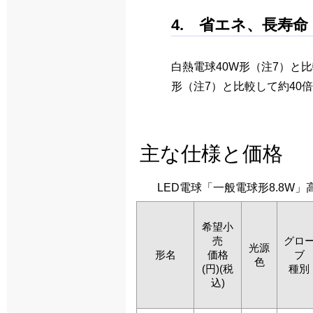
4. 省エネ、長寿命
白熱電球40W形（注7）と
形（注7）と比較して約40
主な仕様と価格
LED電球「一般電球形8.8W」高
希望小
売
グロ
光源
形名
価格
ブ
色
(円)(税
種別
込)