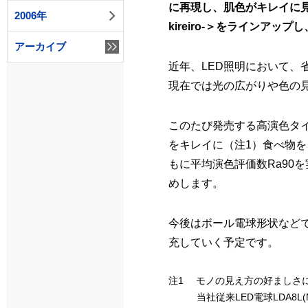
に再現し、肌色がキレイに見
2006年
kireiro-＞をラインアッ
アーカイブ
近年、LED照明において、
現在では光の広がりや色の
このたび発売する高演色タイプ
をキレイに（注1）食べ物を
もに平均演色評価数Ra90
めします。
今後はボール電球形状などでも
充していく予定です。
注1 モノの見え方の好ましさにつ
当社従来LED電球LDA8