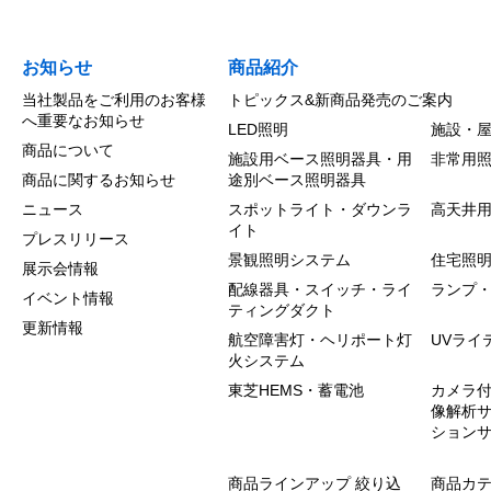
お知らせ
商品紹介
当社製品をご利用のお客様
トピックス&新商品発売のご案内
へ重要なお知らせ
LED照明
施設・
商品について
施設用ベース照明器具・用
非常用
商品に関するお知らせ
途別ベース照明器具
ニュース
スポットライト・ダウンラ
高天井
イト
プレスリリース
景観照明システム
住宅照
展示会情報
配線器具・スイッチ・ライ
ランプ
イベント情報
ティングダクト
更新情報
航空障害灯・ヘリポート灯
UVライ
火システム
東芝HEMS・蓄電池
カメラ付
像解析
ション
商品ラインアップ 絞り込
商品カ