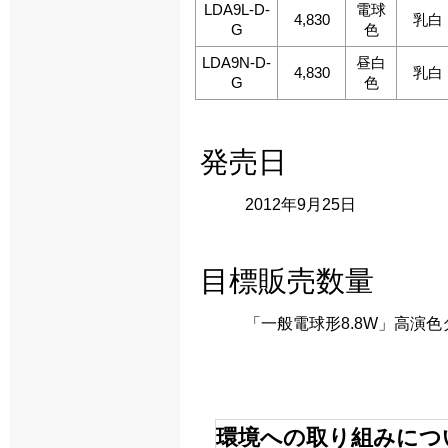
LDA9L-D-
電球
4,830
乳白
G
色
LDA9N-D-
昼白
4,830
乳白
G
色
発売日
2012年9月25日
目標販売数量
「一般電球形8.8W」高演色タイ
環境への取り組みにつ