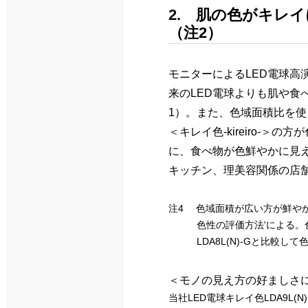
2. 肌の色がキレ
（注2）
モニターによるLED電球高演
来のLED電球よりも肌や食
1）。また、色域面積比を使
＜キレイ色-kireiro-
に、食べ物が色鮮やかに見
キッチン、理美容関係の店
注4 色域面積が広い方が鮮やかに
色性の評価方法'による。
LDA8L(N)-Gと比較
＜モノの見え方の好ましさ
当社LED電球キレイ色LDA9L(N