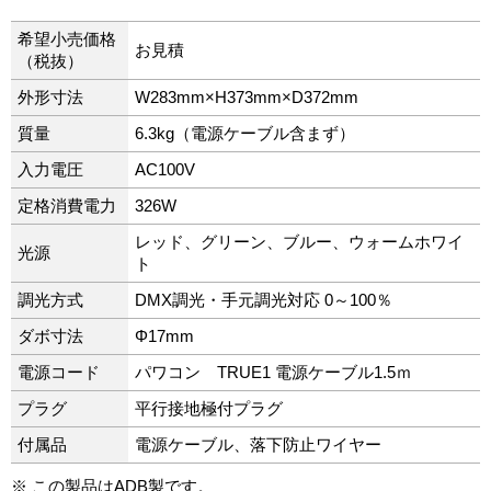
希望小売価格
お見積
（税抜）
外形寸法
W283mm×H373mm×D372mm
質量
6.3kg（電源ケーブル含まず）
入力電圧
AC100V
定格消費電力
326W
レッド、グリーン、ブルー、ウォームホワイ
光源
ト
調光方式
DMX調光・手元調光対応 0～100％
ダボ寸法
Φ17mm
電源コード
パワコン TRUE1 電源ケーブル1.5ｍ
プラグ
平行接地極付プラグ
付属品
電源ケーブル、落下防止ワイヤー
※ この製品はADB製です。