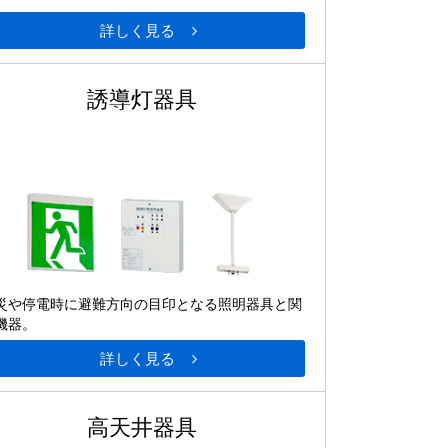
詳しく見る
誘導灯器具
災や停電時に避難方向の目印となる照明器具と関
機器。
詳しく見る
高天井器具