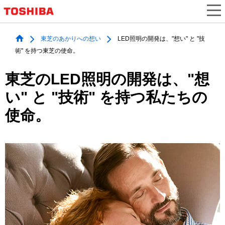
東芝のあかりへの想い
LED照明の開発は、"想い" と "技
術" を持つ東芝の使命。
東芝のLED照明の開発は、
"想
い" と "技術" を持つ私たちの
使命。