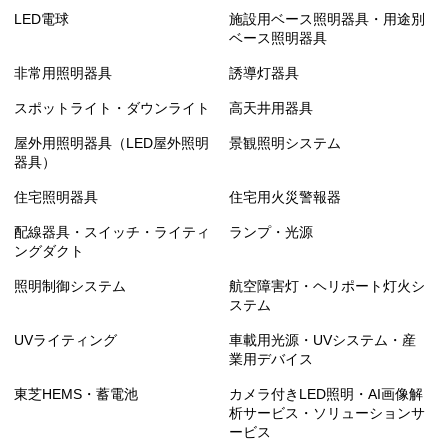
LED電球
施設用ベース照明器具・用途別
ベース照明器具
非常用照明器具
誘導灯器具
スポットライト・ダウンライト
高天井用器具
屋外用照明器具（LED屋外照明
景観照明システム
器具）
住宅照明器具
住宅用火災警報器
配線器具・スイッチ・ライティ
ランプ・光源
ングダクト
照明制御システム
航空障害灯・ヘリポート灯火シ
ステム
UVライティング
車載用光源・UVシステム・産
業用デバイス
東芝HEMS・蓄電池
カメラ付きLED照明・AI画像解
析サービス・ソリューションサ
ービス