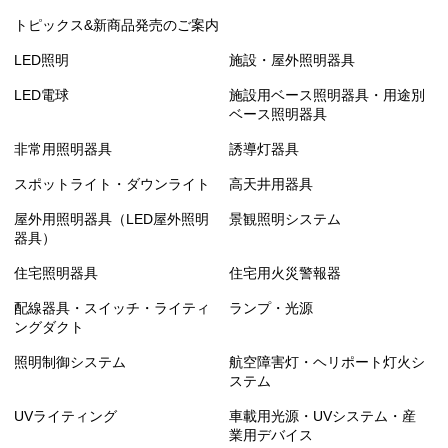
トピックス&新商品発売のご案内
LED照明
施設・屋外照明器具
LED電球
施設用ベース照明器具・用途別
ベース照明器具
非常用照明器具
誘導灯器具
スポットライト・ダウンライト
高天井用器具
屋外用照明器具（LED屋外照明
景観照明システム
器具）
住宅照明器具
住宅用火災警報器
配線器具・スイッチ・ライティ
ランプ・光源
ングダクト
照明制御システム
航空障害灯・ヘリポート灯火シ
ステム
UVライティング
車載用光源・UVシステム・産
業用デバイス