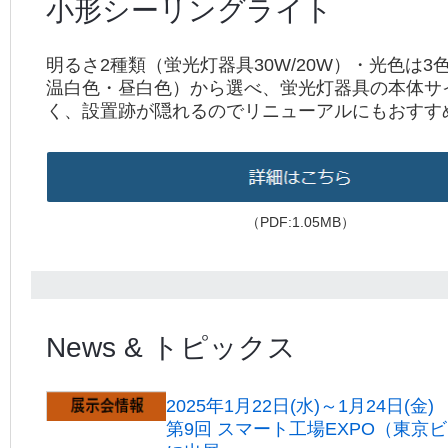
小形シーリングライト
明るさ2種類（蛍光灯器具30W/20W）・光色は3
温白色・昼白色）から選べ、蛍光灯器具の本体サ
く、設置跡が隠れるのでリニューアルにもおすす
（PDF:1.05MB）
News & トピックス
2025年1月22日(水)～1月24日(金)
第9回 スマート工場EXPO
（東京ビ