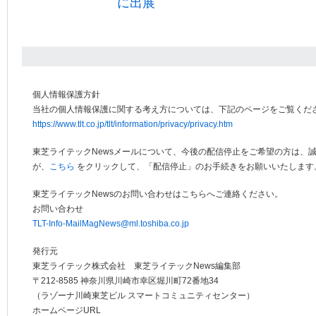
に出展
個人情報保護方針
当社の個人情報保護に関する考え方については、下記のページをご覧くだ
https://www.tlt.co.jp/tlt/information/privacy/privacy.htm
東芝ライテックNewsメールについて、今後の配信停止をご希望の方は、
が、
こちら
をクリックして、「配信停止」のお手続きをお願いいたします
東芝ライテックNewsのお問い合わせはこちらへご連絡ください。
お問い合わせ
TLT-Info-MailMagNews@ml.toshiba.co.jp
発行元
東芝ライテック株式会社 東芝ライテックNews編集部
〒212-8585 神奈川県川崎市幸区堀川町72番地34
（ラゾーナ川崎東芝ビル スマートコミュニティセンター）
ホームページURL