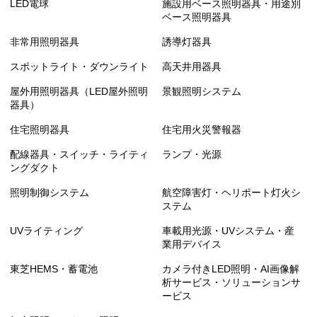
LED電球
施設用ベース照明器具・用途別
ベース照明器具
非常用照明器具
誘導灯器具
スポットライト・ダウンライト
高天井用器具
屋外用照明器具（LED屋外照明
景観照明システム
器具）
住宅照明器具
住宅用火災警報器
配線器具・スイッチ・ライティ
ランプ・光源
ングダクト
照明制御システム
航空障害灯・ヘリポート灯火シ
ステム
UVライティング
車載用光源・UVシステム・産
業用デバイス
東芝HEMS・蓄電池
カメラ付きLED照明・AI画像解
析サービス・ソリューションサ
ービス