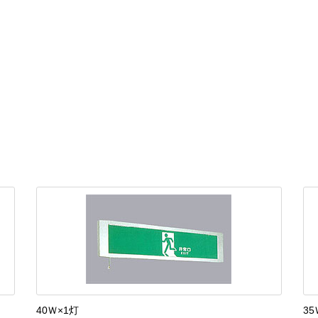
40Ｗ×1灯
35