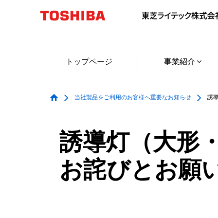
本
文
へ
ジ
ャ
トップページ
事業紹介
ン
プ
当社製品をご利用のお客様へ重要なお知らせ
誘導
誘導灯（大形
お詫びとお願