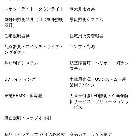
スポットライト・ダウンライト
高天井用器具
屋外用照明器具（LED屋外照明
景観照明システム
器具）
住宅照明器具
住宅用火災警報器
配線器具・スイッチ・ライティ
ランプ・光源
ングダクト
照明制御システム
航空障害灯・ヘリポート灯火シ
ステム
UVライティング
車載用光源・UVシステム・産
業用デバイス
東芝HEMS・蓄電池
カメラ付きLED照明・AI画像解
析サービス・ソリューションサ
ービス
舞台照明・スタジオ照明
商品ラインアップ 絞り込み検索
商品カテゴリから探す