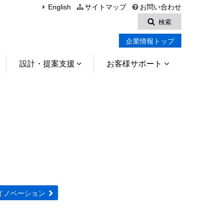
English
サイトマップ
お問い合わせ
検索
企業情報トップ
設計・提案支援
お客様サポート
イノベーション