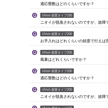
適応畳数はどのくらいですか？
UVish 据置タイプ100
ニオイが脱臭されないのですが、故障
UVish 据置タイプ200
お手入れはどれくらいの頻度で行えば
UVish 据置タイプ200
風量はどれくらいですか？
UVish 据置タイプ200
適応畳数はどのくらいですか？
UVish 据置タイプ200
ニオイが脱臭されないのですが、故障