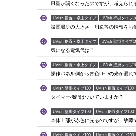
風量が弱くなったのですが、考えられ
UVish 据置・卓上タイプ
UVish 壁掛タイプ1
設置場所の大きさ・用途等の情報をお
UVish 据置・卓上タイプ
UVish 壁掛タイプ1
気になる電気代は？
UVish 据置・卓上タイプ
UVish 壁掛タイプ1
操作パネル側から青色LEDの光が漏れ
UVish 壁掛タイプ100
UVish 据置タイプ100
タイマー機能はついていますか？
UVish 壁掛タイプ100
UVish 据置タイプ100
本体上部が赤色に光るのですが、故障
UVish 据置タイプ100
UVish 据置タイプ200