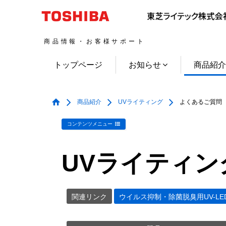
商品情報・お客様サポート
トップページ
お知らせ
商品紹
商品紹介
UVライティング
よくあるご質問
コンテンツメニュー
UVライティン
関連リンク
ウイルス抑制・除菌脱臭用UV-LE