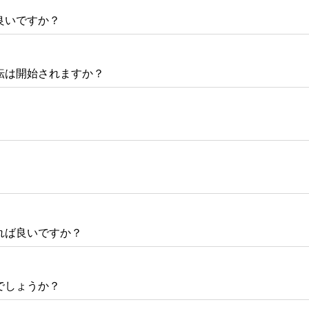
良いですか？
転は開始されますか？
れば良いですか？
でしょうか？