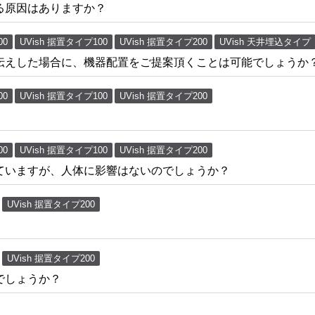
る原因はありますか？
00
UVish 据置タイプ100
UVish 据置タイプ200
UVish 天井埋込タイプ
伝えした場合に、機器配置をご提案頂くことは可能でしょうか
00
UVish 据置タイプ100
UVish 据置タイプ200
00
UVish 据置タイプ100
UVish 据置タイプ200
ていますが、人体に影響はないのでしょうか？
UVish 据置タイプ200
UVish 据置タイプ200
でしょうか？