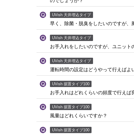
のでしょうか？
UVish 天井埋込タイプ
早く、除菌・脱臭をしたいのですが、
UVish 天井埋込タイプ
お手入れをしたいのですが、ユニット
UVish 天井埋込タイプ
運転時間の設定はどうやって行えばよ
UVish 据置タイプ100
お手入れはどれくらいの頻度で行えば
UVish 据置タイプ100
風量はどれくらいですか？
UVish 据置タイプ100