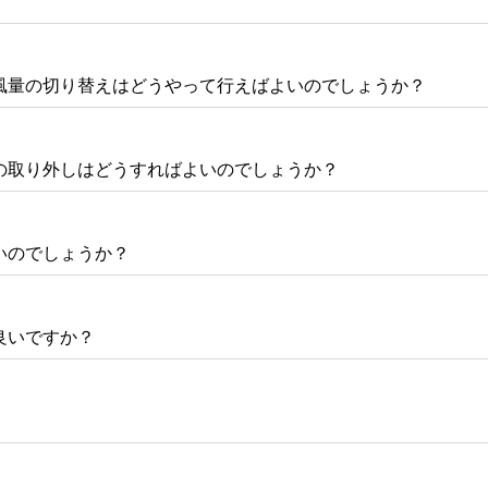
風量の切り替えはどうやって行えばよいのでしょうか？
の取り外しはどうすればよいのでしょうか？
いのでしょうか？
良いですか？