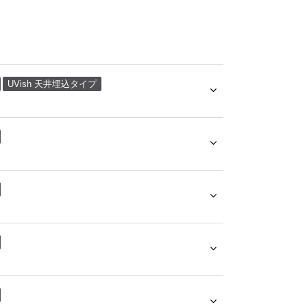
UVish 天井埋込タイプ