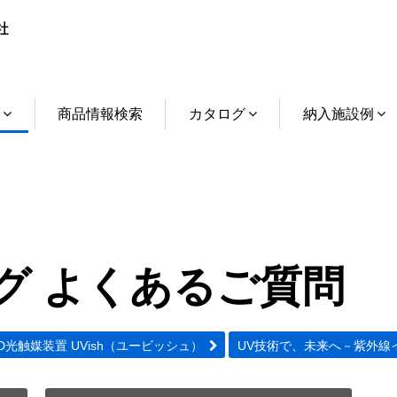
介
商品情報検索
カタログ
納入施設例
グ よくあるご質問
D光触媒装置 UVish（ユービッシュ）
UV技術で、未来へ－紫外線