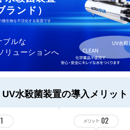
Aブランド）
中の微生物を不活化する装置です
ナブルな
ソリューションへ
UV水殺菌装置の
導入メリット