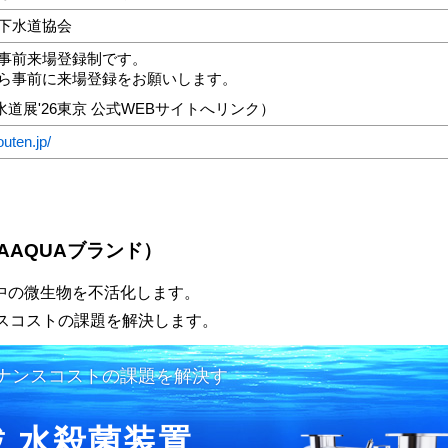
本下水道協会
は事前来場登録制です。
から事前に来場登録をお願いします。
水道展'26東京 公式WEBサイトへリンク）
uten.jp/
AAQUAブランド）
中の微生物を不活化します。
スコストの課題を解決します。
ナンスコストの課題を解決す
 水殺菌装置