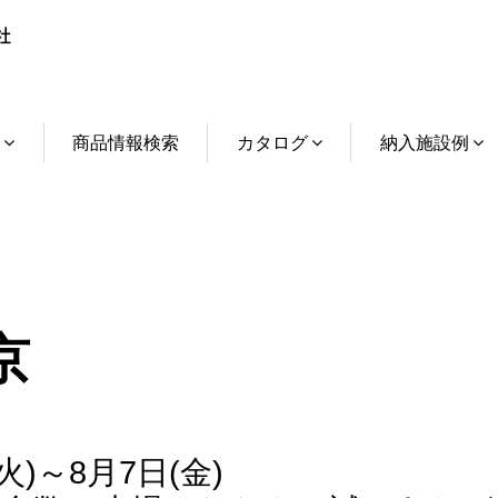
介
商品情報検索
カタログ
納入施設例
京
火)～8月7日(金)