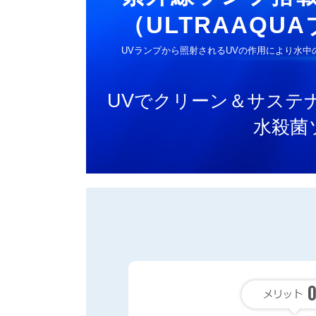
（ULTRAAQU
UVランプから照射されるUVの作用により水
UV
でクリーン＆サステ
水殺菌