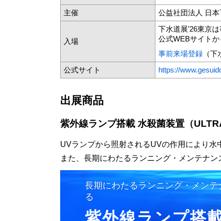
主催
公益社団法人 日
下水道展'26東京
公式WEBサイト
入場
事前来場登録
（下
公式サイト
https://www.gesuido
出展商品
紫外線ランプ搭載 水殺菌装置（ULTR
UVランプから照射されるUVの作用により水
また、長期にわたるランニング・メンテナン
長期にわたるランニング・メンテ
る
紫外線ランプ搭載