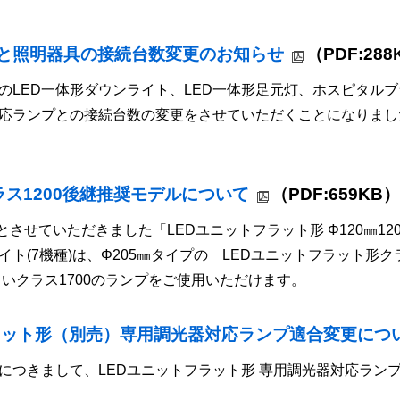
と照明器具の接続台数変更のお知らせ
（PDF:28
のLED一体形ダウンライト、LED一体形足元灯、ホスピタルブ
対応ランプとの接続台数の変更をさせていただくことになりま
ラス1200後継推奨モデルについて
（PDF:659KB
とさせていただきました「LEDユニットフラット形 Φ120㎜1
(7機種)は、Φ205㎜タイプの LEDユニットフラット形クラ
るいクラス1700のランプをご使用いただけます。
フラット形（別売）専用調光器対応ランプ適合変更につ
につきまして、LEDユニットフラット形 専用調光器対応ラン