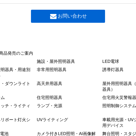
お問い合わせ
商品発売のご案内
施設・屋外照明器具
LED電球
照明器具・用途別
非常用照明器具
誘導灯器具
具
ト・ダウンライト
高天井用器具
屋外用照明器具（
器具）
テム
住宅照明器具
住宅用火災警報
イッチ・ライティ
ランプ・光源
照明制御システ
ヘリポート灯火シ
UVライティング
車載用光源・UV
用デバイス
蓄電池
カメラ付きLED照明・AI画像解
舞台照明・スタ