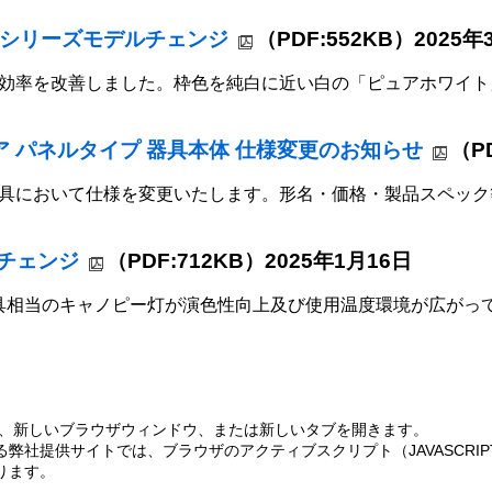
500シリーズモデルチェンジ
（PDF:552KB）2025年
効率を改善しました。枠色を純白に近い白の「ピュアホワイト
エア パネルタイプ 器具本体 仕様変更のお知らせ
（P
具において仕様を変更いたします。形名・価格・製品スペック
チェンジ
（PDF:712KB）2025年1月16日
プ器具相当のキャノピー灯が演色性向上及び使用温度環境が広が
、新しいブラウザウィンドウ、または新しいタブを開きます。
弊社提供サイトでは、ブラウザのアクティブスクリプト（JAVASCRI
ります。