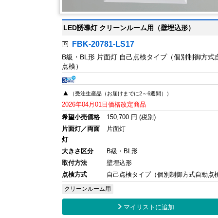
LED誘導灯 クリーンルーム用（壁埋込形）
FBK-20781-LS17
B級・BL形 片面灯 自己点検タイプ（個別制御方式
点検）
▲
（受注生産品（お届けまでに2～6週間））
2026年04月01日価格改定商品
希望小売価格
150,700 円 (税別)
片面灯／両面
片面灯
灯
大きさ区分
B級・BL形
取付方法
壁埋込形
点検方式
自己点検タイプ（個別制御方式自動点
クリーンルーム用

マイリストに追加