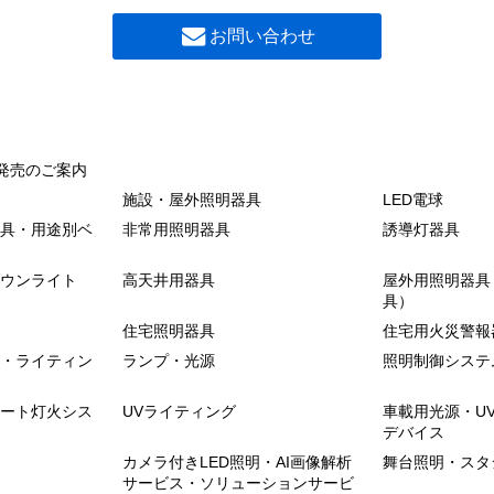
お問い合わせ
発売のご案内
施設・屋外照明器具
LED電球
具・用途別ベ
非常用照明器具
誘導灯器具
ウンライト
高天井用器具
屋外用照明器具
具）
住宅照明器具
住宅用火災警報
・ライティン
ランプ・光源
照明制御システ
ート灯火シス
UVライティング
車載用光源・U
デバイス
カメラ付きLED照明・AI画像解析
舞台照明・スタ
サービス・ソリューションサービ