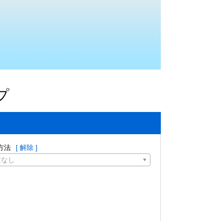
プ
方法
[ 解除 ]
定なし