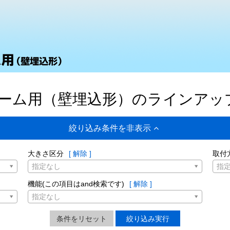
ルーム用（壁埋込形）のラインアッ
絞り込み条件を非表示
大きさ区分
[ 解除 ]
取付
指定なし
指
機能(この項目はand検索です)
[ 解除 ]
指定なし
条件をリセット
絞り込み実行