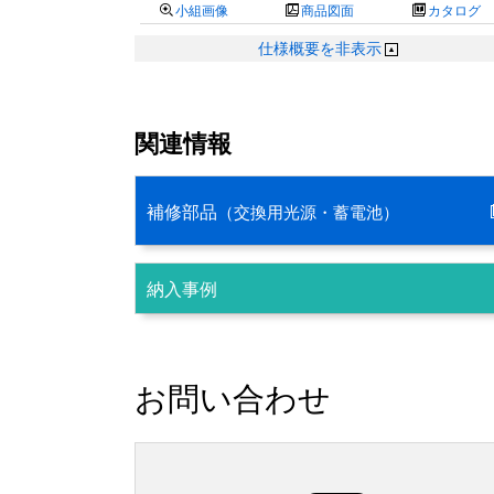

小組画像

商品図面

カタログ
仕様概要を非表示
関連情報
補修部品
（交換用光源・蓄電池）
納入事例
お問い合わせ