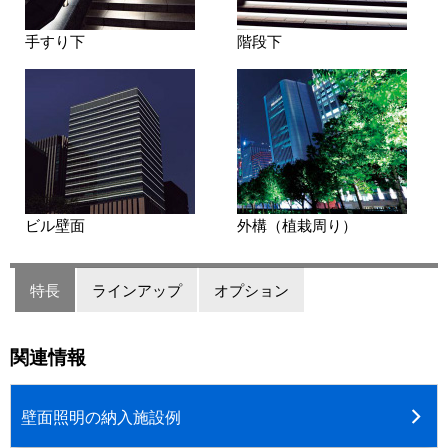
手すり下
階段下
ビル壁面
外構（植栽周り）
特長
ラインアップ
オプション
関連情報
壁面照明の納入施設例