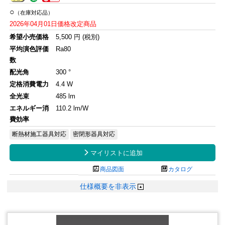
○
（在庫対応品）
2026年04月01日価格改定商品
希望小売価格
5,500 円 (税別)
平均演色評価
Ra80
数
配光角
300 °
定格消費電力
4.4 W
全光束
485 lm
エネルギー消
110.2 lm/W
費効率
断熱材施工器具対応
密閉形器具対応

マイリストに追加

商品図面

カタログ
仕様概要を非表示