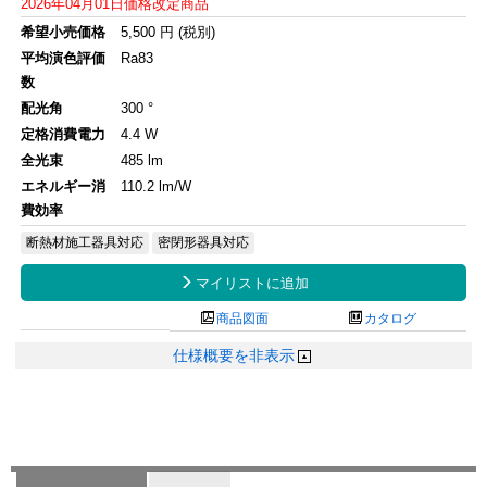
2026年04月01日価格改定商品
希望小売価格
5,500 円 (税別)
平均演色評価
Ra83
数
配光角
300 °
定格消費電力
4.4 W
全光束
485 lm
エネルギー消
110.2 lm/W
費効率
断熱材施工器具対応
密閉形器具対応

マイリストに追加

商品図面

カタログ
仕様概要を非表示