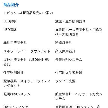
商品紹介
トピックス&新商品発売のご案内
LED照明
施設・屋外照明器具
LED電球
施設用ベース照明器具・用途別
ベース照明器具
非常用照明器具
誘導灯器具
スポットライト・ダウンライト
高天井用器具
屋外用照明器具（LED屋外照明
景観照明システム
器具）
住宅照明器具
住宅用火災警報器
配線器具・スイッチ・ライティ
ランプ・光源
ングダクト
照明制御システム
航空障害灯・ヘリポート灯火シ
ステム
UVライティング
車載用光源・UVシステム・産