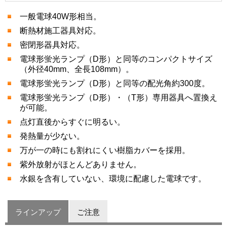
一般電球40W形相当。
断熱材施工器具対応。
密閉形器具対応。
電球形蛍光ランプ（D形）と同等のコンパクトサイズ
（外径40mm、全長108mm）。
電球形蛍光ランプ（D形）と同等の配光角約300度。
電球形蛍光ランプ（D形）・（T形）専用器具へ置換え
が可能。
点灯直後からすぐに明るい。
発熱量が少ない。
万が一の時にも割れにくい樹脂カバーを採用。
紫外放射がほとんどありません。
水銀を含有していない、環境に配慮した電球です。
ラインアップ
ご注意