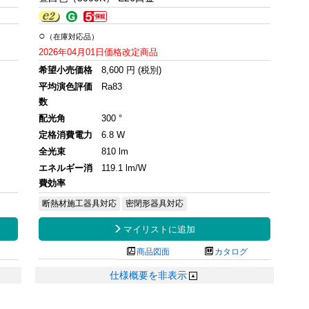
○
（在庫対応品）
2026年04月01日価格改定商品
希望小売価格
8,600 円 (税別)
平均演色評価
Ra83
数
配光角
300 °
定格消費電力
6.8 W
全光束
810 lm
エネルギー消
119.1 lm/W
費効率
断熱材施工器具対応
密閉形器具対応

マイリストに追加

商品図面

カタログ
仕様概要を非表示