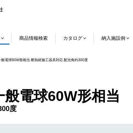
介
商品情報検索
カタログ
納入施設例
一般電球60W形相当 断熱材施工器具対応 配光角約300度
 一般電球60W形相当
00度