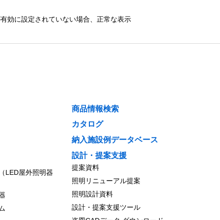
）が有効に設定されていない場合、正常な表示
商品情報検索
カタログ
納入施設例データベース
設計・提案支援
提案資料
（LED屋外照明器
照明リニューアル提案
照明設計資料
器
設計・提案支援ツール
ム