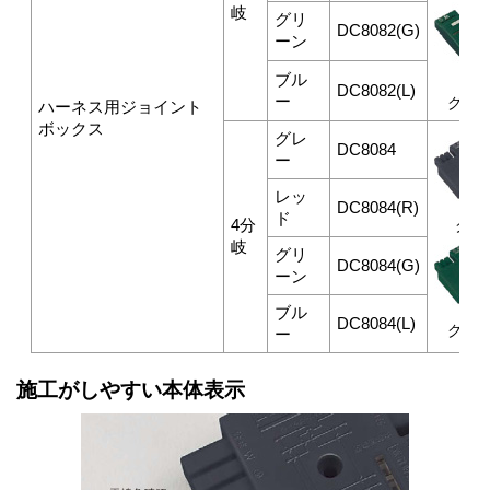
岐
グリ
DC8082(G)
ーン
ブル
DC8082(L)
ー
グリ
ハーネス用ジョイント
ボックス
グレ
DC8084
ー
レッ
DC8084(R)
ド
4分
グレ
岐
グリ
DC8084(G)
ーン
ブル
DC8084(L)
グリ
ー
施工がしやすい本体表示