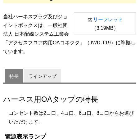
当社ハーネスプラグ及びジョ
リーフレット
イントボックスは、一般社団
（3.19MB）
法人 日本配線システム工業会
「アクセスフロア内用OAコネクタ」（JWD-T19）に準拠し
ています。
特長
ラインアップ
ハーネス用OAタップの特長
コンセント数は2コ口、4コ口、6コ口、8コ口からお選び
いただけます。
電源表示ランプ