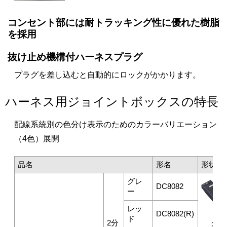
コンセント部には耐トラッキング性に優れた樹脂
を採用
抜け止め機構付ハーネスプラグ
プラグを差し込むと自動的にロックがかかります。
ハーネス用ジョイントボックスの特長
配線系統別の色分け表示のためのカラーバリエーション
（4色）展開
品名
形名
形状・
グレ
DC8082
ー
レッ
DC8082(R)
ド
2分
グレ