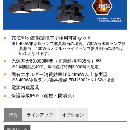
※1
70℃
の高温環境下で使用可能な器具
※1 400W形水銀ランプ器具相当の場合。700W形水銀ランプ器
具相当、400W形メタルハライドランプ器具相当の場合は
65℃となります。
※2
光源寿命60,000時間（光束維持率85％）
※2 周囲温度40℃、年間点灯時間3,000時間想定。
固有エネルギー消費効率180.4lm/W以上を実現
※3 400W水銀ランプ器具相当LEDJ16902HN-LS2の場合
電源内蔵器具
保護等級IP65（耐塵・防噴流）
特長
ラインアップ
オプション
関連リンク