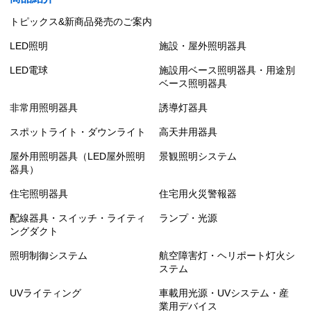
トピックス&新商品発売のご案内
LED照明
施設・屋外照明器具
LED電球
施設用ベース照明器具・用途別
ベース照明器具
非常用照明器具
誘導灯器具
スポットライト・ダウンライト
高天井用器具
屋外用照明器具（LED屋外照明
景観照明システム
器具）
住宅照明器具
住宅用火災警報器
配線器具・スイッチ・ライティ
ランプ・光源
ングダクト
照明制御システム
航空障害灯・ヘリポート灯火シ
ステム
UVライティング
車載用光源・UVシステム・産
業用デバイス