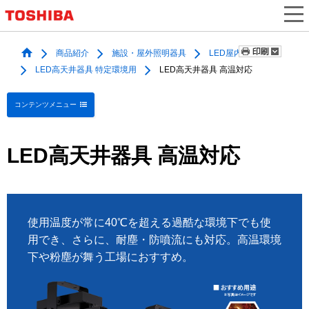
商品紹介
施設・屋外照明器具
LED屋内照明器具
LED高天井器具 特定環境用
LED高天井器具 高温対応
コンテンツメニュー
LED高天井器具
高温対応
使用温度が常に40℃を超える過酷な環境下でも使
用でき、
さらに、耐塵・防噴流にも対応。
高温環境
下や粉塵が舞う工場におすすめ。