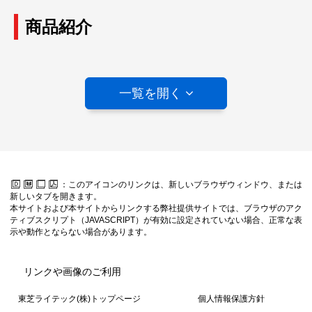
商品紹介
トピックス&新商品発売のご案内
LED照明
一覧を開く
施設・屋外照明器具
施設用ベース照明器具・
用途別ベース照明器具
非常用照明器具
誘導灯器具
：このアイコンのリンクは、新しいブラウザウィンドウ、または
スポットライト・ダウンライト
新しいタブを開きます。
本サイトおよび本サイトからリンクする弊社提供サイトでは、ブラウザのアク
高天井用器具
ティブスクリプト（JAVASCRIPT）が有効に設定されていない場合、正常な表
示や動作とならない場合があります。
屋外用照明器具（LED屋外照明器具）
景観照明システム
リンクや画像のご利用
住宅照明器具
東芝ライテック(株)トップページ
個人情報保護方針
住宅用火災警報器