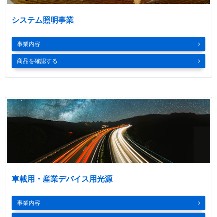
配線器具・ライティングレー
ル
（ライティングダクト）
®
システム照明事業
事業内容
商品を確認する
舞台・スタジオ照明
景観照明システム
照明制御システム
車載用・産業デバイス用光源
事業内容