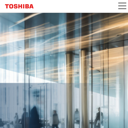
本
文
へ
ジ
ャ
ン
プ