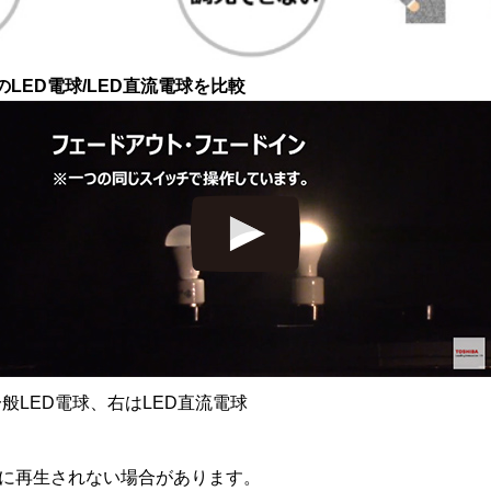
のLED電球/LED直流電球を比較
般LED電球、右はLED直流電球
ズに再生されない場合があります。