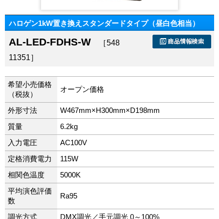
ハロゲン1kW置き換えスタンダードタイプ（昼白色相当）
AL-LED-FDHS-W
［548
11351］
希望小売価格
オープン価格
（税抜）
外形寸法
W467mm×H300mm×D198mm
質量
6.2kg
入力電圧
AC100V
定格消費電力
115W
相関色温度
5000K
平均演色評価
Ra95
数
調光方式
DMX調光／手元調光 0～100%