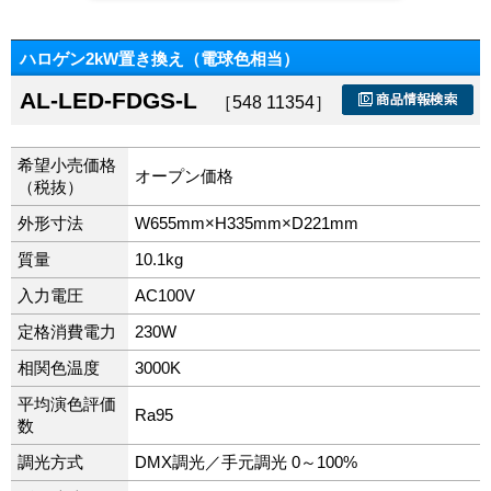
ハロゲン2kW置き換え（電球色相当）
AL-LED-FDGS-L
［548 11354］
希望小売価格
オープン価格
（税抜）
外形寸法
W655mm×H335mm×D221mm
質量
10.1kg
入力電圧
AC100V
定格消費電力
230W
相関色温度
3000K
平均演色評価
Ra95
数
調光方式
DMX調光／手元調光 0～100%