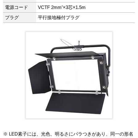
2
電源コード
VCTF 2mm
×3芯×1.5m
プラグ
平行接地極付プラグ
※ LED素子には、光色、明るさにバラつきがあり、同一の形名