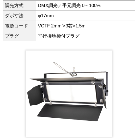
調光方式
DMX調光／手元調光 0～100%
ダボ寸法
φ17mm
2
電源コード
VCTF 2mm
×3芯×1.5m
プラグ
平行接地極付プラグ