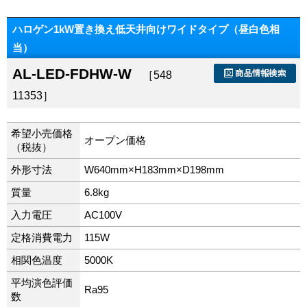
ハロゲン1kW置き換え低天井向けワイドタイプ（昼白色相
当）
AL-LED-FDHW-W
［548
11353］
希望小売価格
オープン価格
（税抜）
外形寸法
W640mm×H183mm×D198mm
質量
6.8kg
入力電圧
AC100V
定格消費電力
115W
相関色温度
5000K
平均演色評価
Ra95
数