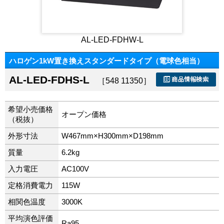
AL-LED-FDHW-L
ハロゲン1kW置き換えスタンダードタイプ（電球色相当）
AL-LED-FDHS-L
［548 11350］
希望小売価格
オープン価格
（税抜）
外形寸法
W467mm×H300mm×D198mm
質量
6.2kg
入力電圧
AC100V
定格消費電力
115W
相関色温度
3000K
平均演色評価
Ra95