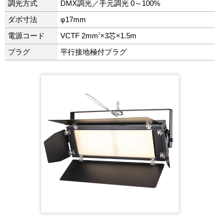
調光方式
DMX調光／手元調光 0～100%
ダボ寸法
φ17mm
2
電源コード
VCTF 2mm
×3芯×1.5m
プラグ
平行接地極付プラグ