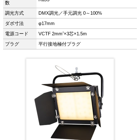
数
調光方式
DMX調光／手元調光 0～100%
ダボ寸法
φ17mm
2
電源コード
VCTF 2mm
×3芯×1.5m
プラグ
平行接地極付プラグ