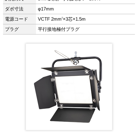
ダボ寸法
φ17mm
2
電源コード
VCTF 2mm
×3芯×1.5m
プラグ
平行接地極付プラグ