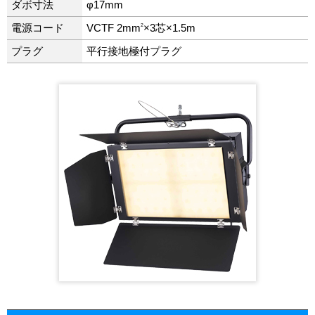
ダボ寸法
φ17mm
2
電源コード
VCTF 2mm
×3芯×1.5m
プラグ
平行接地極付プラグ