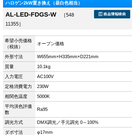
ハロゲン2kW置き換え（昼白色相当）
AL-LED-FDGS-W
［548
11355］
希望小売価格
オープン価格
（税抜）
外形寸法
W655mm×H335mm×D221mm
質量
10.1kg
入力電圧
AC100V
定格消費電力
230W
相関色温度
5000K
平均演色評価
Ra95
数
調光方式
DMX調光／手元調光 0～100%
ダボ寸法
φ17mm