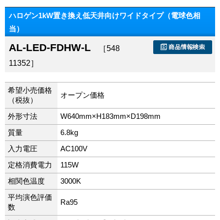
ハロゲン1kW置き換え低天井向けワイドタイプ（電球色相
当）
AL-LED-FDHW-L
［548
11352］
希望小売価格
オープン価格
（税抜）
外形寸法
W640mm×H183mm×D198mm
質量
6.8kg
入力電圧
AC100V
定格消費電力
115W
相関色温度
3000K
平均演色評価
Ra95
数