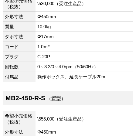
希望小売価格
\530,000（受注生産品）
（税抜）
外形寸法
Φ450mm
質量
10.0kg
ダボ寸法
Φ17mm
コード
1.0ｍ*
プラグ
C-20P
回転数
0～3.3/0～4.0rpm（50/60Hz）
付属品
操作ボックス、延長ケーブル20m
MB2-450-R-S
（置型）
希望小売価格
\555,000（受注生産品）
（税抜）
外形寸法
Φ450mm