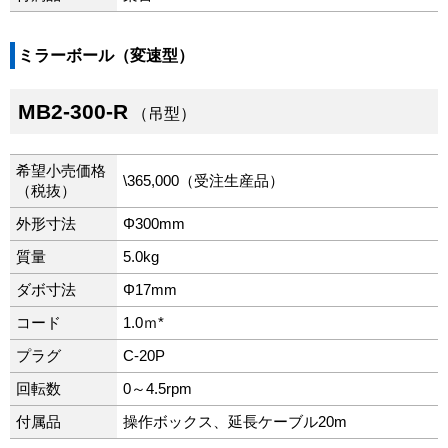
ミラーボール（変速型）
MB2-300-R
（吊型）
希望小売価格
\365,000（受注生産品）
（税抜）
外形寸法
Φ300mm
質量
5.0kg
ダボ寸法
Φ17mm
コード
1.0ｍ*
プラグ
C-20P
回転数
0～4.5rpm
付属品
操作ボックス、延長ケーブル20m