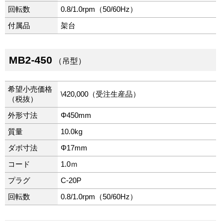
回転数
0.8/1.0rpm（50/60Hz）
付属品
架台
MB2-450
（吊型）
希望小売価格
\420,000（受注生産品）
（税抜）
外形寸法
Φ450mm
質量
10.0kg
ダボ寸法
Φ17mm
コード
1.0ｍ
プラグ
C-20P
回転数
0.8/1.0rpm（50/60Hz）