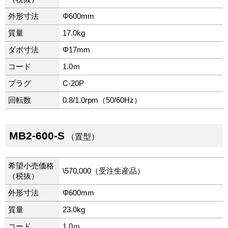
外形寸法
Φ600mm
質量
17.0kg
ダボ寸法
Φ17mm
コード
1.0ｍ
プラグ
C-20P
回転数
0.8/1.0rpm（50/60Hz）
MB2-600-S
（置型）
希望小売価格
\570,000（受注生産品）
（税抜）
外形寸法
Φ600mm
質量
23.0kg
コード
1.0ｍ