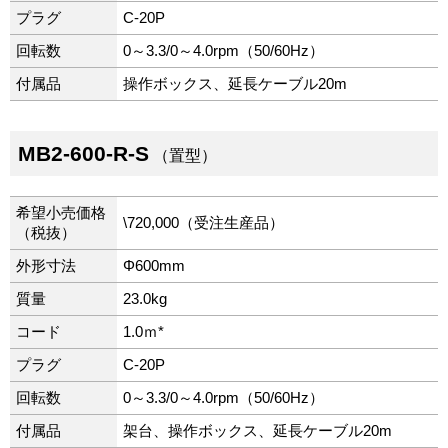
プラグ
C-20P
回転数
0～3.3/0～4.0rpm（50/60Hz）
付属品
操作ボックス、延長ケーブル20m
MB2-600-R-S
（置型）
希望小売価格
\720,000（受注生産品）
（税抜）
外形寸法
Φ600mm
質量
23.0kg
コード
1.0ｍ*
プラグ
C-20P
回転数
0～3.3/0～4.0rpm（50/60Hz）
付属品
架台、操作ボックス、延長ケーブル20m