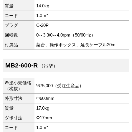
質量
14.0kg
コード
1.0ｍ*
プラグ
C-20P
回転数
0～3.3/0～4.0rpm（50/60Hz）
付属品
架台、操作ボックス、延長ケーブル20m
MB2-600-R
（吊型）
希望小売価格
\675,000（受注生産品）
（税抜）
外形寸法
Φ600mm
質量
17.0kg
ダボ寸法
Φ17mm
コード
1.0ｍ*