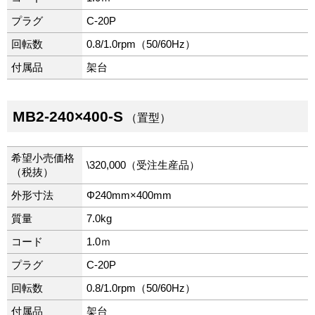
プラグ
C-20P
回転数
0.8/1.0rpm（50/60Hz）
付属品
架台
MB2-240×400-S
（置型）
希望小売価格
\320,000（受注生産品）
（税抜）
外形寸法
Φ240mm×400mm
質量
7.0kg
コード
1.0ｍ
プラグ
C-20P
回転数
0.8/1.0rpm（50/60Hz）
付属品
架台