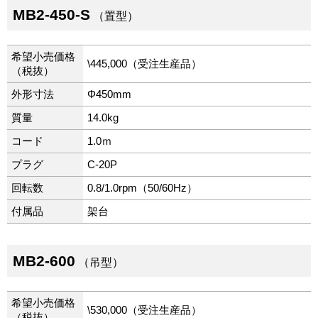
MB2-450-S
（置型）
希望小売価格
\445,000（受注生産品）
（税抜）
外形寸法
Φ450mm
質量
14.0kg
コード
1.0ｍ
プラグ
C-20P
回転数
0.8/1.0rpm（50/60Hz）
付属品
架台
MB2-600
（吊型）
希望小売価格
\530,000（受注生産品）
（税抜）