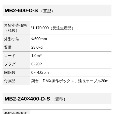
MB2-600-D-S
（置型）
希望小売価格
\1,170,000（受注生産品）
（税抜）
外形寸法
Φ600mm
質量
23.0kg
コード
1.0ｍ*
プラグ
C-20P
回転数
0～4.0rpm
付属品
架台、DMX操作ボックス、延長ケーブル20m
MB2-240×400-D-S
（置型）
希望小売価格