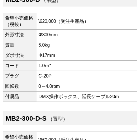
（吊型）
希望小売価格
\620,000（受注生産品）
（税抜）
外形寸法
Φ300mm
質量
5.0kg
ダボ寸法
Φ17mm
コード
1.0ｍ*
プラグ
C-20P
回転数
0～4.0rpm
付属品
DMX操作ボックス、延長ケーブル20m
MB2-300-D-S
（置型）
希望小売価格
\660,000（受注生産品）