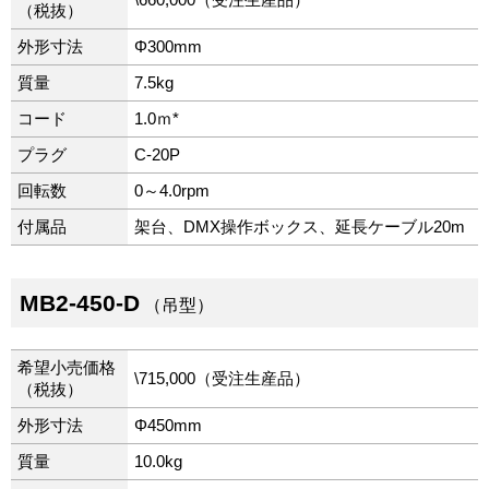
（税抜）
外形寸法
Φ300mm
質量
7.5kg
コード
1.0ｍ*
プラグ
C-20P
回転数
0～4.0rpm
付属品
架台、DMX操作ボックス、延長ケーブル20m
MB2-450-D
（吊型）
希望小売価格
\715,000（受注生産品）
（税抜）
外形寸法
Φ450mm
質量
10.0kg