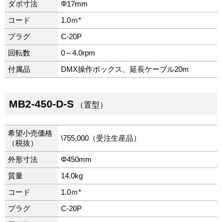
ダボ寸法
Φ17mm
コード
1.0ｍ*
プラグ
C-20P
回転数
0～4.0rpm
付属品
DMX操作ボックス、延長ケーブル20m
MB2-450-D-S
（置型）
希望小売価格
\755,000（受注生産品）
（税抜）
外形寸法
Φ450mm
質量
14.0kg
コード
1.0ｍ*
プラグ
C-20P