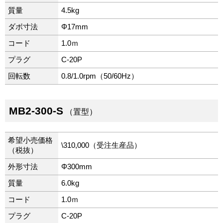
質量
4.5kg
ダボ寸法
Φ17mm
コード
1.0ｍ
プラグ
C-20P
回転数
0.8/1.0rpm（50/60Hz）
MB2-300-S
（置型）
希望小売価格
\310,000（受注生産品）
（税抜）
外形寸法
Φ300mm
質量
6.0kg
コード
1.0ｍ
プラグ
C-20P