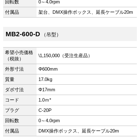
回転数
0～4.0rpm
付属品
架台、DMX操作ボックス、延長ケーブル20m
MB2-600-D
（吊型）
希望小売価格
\1,150,000（受注生産品）
（税抜）
外形寸法
Φ600mm
質量
17.0kg
ダボ寸法
Φ17mm
コード
1.0ｍ*
プラグ
C-20P
回転数
0～4.0rpm
付属品
DMX操作ボックス、延長ケーブル20m