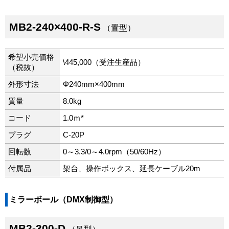
MB2-240×400-R-S
（置型）
希望小売価格
\445,000（受注生産品）
（税抜）
外形寸法
Φ240mm×400mm
質量
8.0kg
コード
1.0ｍ*
プラグ
C-20P
回転数
0～3.3/0～4.0rpm（50/60Hz）
付属品
架台、操作ボックス、延長ケーブル20m
ミラーボール（DMX制御型）
MB2-300-D