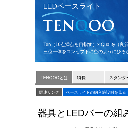
LEDベースライト
Ten（10点満点を目指す）×
Quality（
三位一体を
コンセプトに
空のように
ひろ
TENQOOとは
特長
スタンダ
関連リンク
ベースライトの納入施設例を見る
器具とLEDバーの