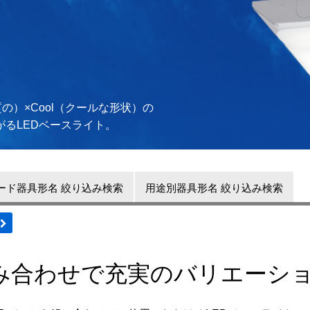
良質の）×
Cool（クールな形状）の
がる
LEDベースライト。
ード器具形名 絞り込み検索
用途別器具形名 絞り込み検索
組み合わせで充実のバリエーシ