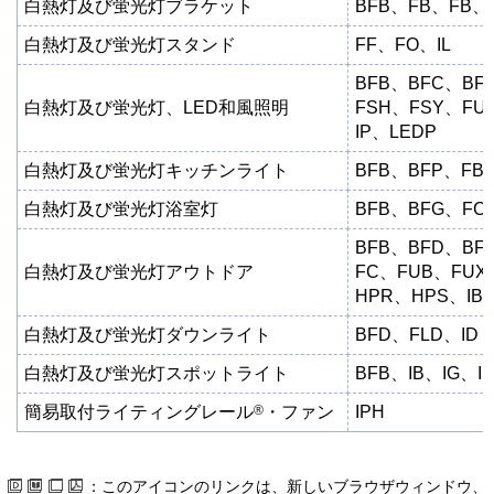
白熱灯及び蛍光灯ブラケット
BFB、FB、FB、
白熱灯及び蛍光灯スタンド
FF、FO、IL
BFB、BFC、BF
白熱灯及び蛍光灯、LED和風照明
FSH、FSY、FU
IP、LEDP
白熱灯及び蛍光灯キッチンライト
BFB、BFP、FB
白熱灯及び蛍光灯浴室灯
BFB、BFG、FC
BFB、BFD、BF
白熱灯及び蛍光灯アウトドア
FC、FUB、FUX
HPR、HPS、IB、
白熱灯及び蛍光灯ダウンライト
BFD、FLD、ID
白熱灯及び蛍光灯スポットライト
BFB、IB、IG、I
®
簡易取付ライティングレール
・ファン
IPH
：このアイコンのリンクは、新しいブラウザウィンドウ、