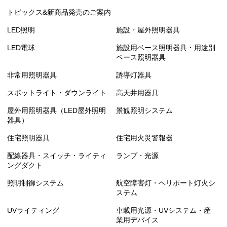
トピックス&新商品発売のご案内
LED照明
施設・屋外照明器具
LED電球
施設用ベース照明器具・用途別
ベース照明器具
非常用照明器具
誘導灯器具
スポットライト・ダウンライト
高天井用器具
屋外用照明器具（LED屋外照明
景観照明システム
器具）
住宅照明器具
住宅用火災警報器
配線器具・スイッチ・ライティ
ランプ・光源
ングダクト
照明制御システム
航空障害灯・ヘリポート灯火シ
ステム
UVライティング
車載用光源・UVシステム・産
業用デバイス