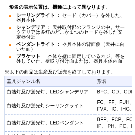
形名の表示位置は、機種によって異なります。
シーリングライト
： セード（カバー）を外した、
器具本体
シャンデリア
： 天井取付部のフランジの中。サー
クデリアは多灯のどこか１つのセードを外した安
定器付近
ペンダントライト
： 器具本体の背面側（天井に向
いた面）
ブラケット
： 本体を壁に固定しているネジ、等を
外していた、壁取り付け面または、器具本体内面
※以下の商品は生産及び販売を終了しております。
器具ジャンル名
形名
白熱灯及び蛍光灯、LEDシャンデリア
BFC、CD、CDK
FC、FF、FUH、
白熱灯及び蛍光灯シーリングライト
FVX、IG、IHG、
BFP、FCP、FC
白熱灯及び蛍光灯、LEDペンダント
IP、IPH、PC、L