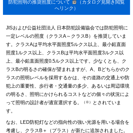
防犯照明の推奨照度について
（カタログ見開き閲覧
へリンク）
JISおよび公益社団法人 日本防犯設備協会では防犯照明に
一定レベルの照度（クラスA～クラスB）を推奨していま
す。クラスAは平均水平面照度5ルクス以上、最小鉛直面
照度1ルクス以上、クラスBは平均水平面照度3ルクス以
上、最小鉛直面照度0.5ルクス以上です。少なくとも、ク
ラスBの明るさの確保が望まれますが、A、Bどちらかのク
ラスの照明レベルを採用するかは、その道路の交通上や防
犯上の重要性、歩行者・交通量の多少、あるいは周辺環境
の明るさ、照明にかけられるコストなどの個々の状況によ
（※）
って照明の設計者が適宣選択する。
とされていま
す。
なお、LED防犯灯などの指向性の強い光源を用いる場合を
考慮し、クラスB＋（プラス）が新たに追加されました。