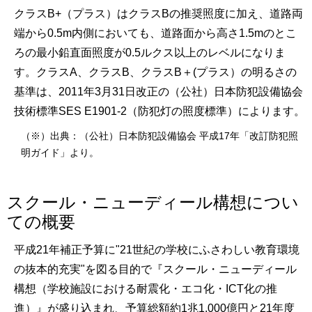
クラスB+（プラス）はクラスBの推奨照度に加え、道路両
端から0.5m内側においても、道路面から高さ1.5mのとこ
ろの最小鉛直面照度が0.5ルクス以上のレベルになりま
す。クラスA、クラスB、クラスB＋(プラス）の明るさの
基準は、2011年3月31日改正の（公社）日本防犯設備協会
技術標準SES E1901-2（防犯灯の照度標準）によります。
（※）出典：（公社）日本防犯設備協会 平成17年「改訂防犯照
明ガイド」より。
スクール・ニューディール構想につい
ての概要
平成21年補正予算に"21世紀の学校にふさわしい教育環境
の抜本的充実"を図る目的で『スクール・ニューディール
構想（学校施設における耐震化・エコ化・ICT化の推
進）』が盛り込まれ、予算総額約1兆1,000億円と21年度