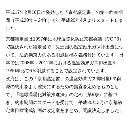
平成17年2月16日に発効した「京都議定書」の第一約束期
間（平成20年～24年）が、平成20年4月よりスタートしま
した。
京都議定書は1997年に地球温暖化防止京都会議（COP3）
で議決された議定書で、先進国の温室効果ガス排出量につ
いて、法的拘束力のある削減目標を義務付けています。日
本では2008年～2012年における温室効果ガス排出量を
1990年比で6％削減することで設定されています。
政府は、この「京都議定書」の温室効果ガス排出量6％削
減の約束をより確実にするための措置を定めるものとし
て、「地球温暖化対策推進法」の定め（第9条）に基づ
き、約束期間のスタートを受けて、平成20年3月に京都議
定書目標達成計画の改定案をまとめ、閣議決定しました。