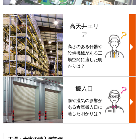
高天井エリ
ア
高さのある什器や
設備機械がある工
場空間に適した明
かりは？
搬入口
雨や湿気の影響が
ある倉庫搬入口に
適した明かりは？