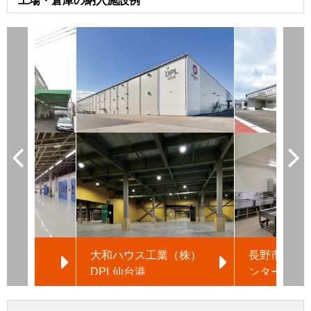
工場・倉庫の納入施設例
整備
大和ハウス工業（株）
長野市第四
工場
DPL仙台港
ンター