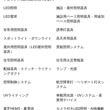
LED照明
施設・屋外照明器具
LED電球
施設用ベース照明器具・用途別
ベース照明器具
非常用照明器具
誘導灯器具
スポットライト・ダウンライト
高天井用器具
屋外用照明器具（LED屋外照明
景観照明システム
器具）
住宅照明器具
住宅用火災警報器
配線器具・スイッチ・ライティ
ランプ・光源
ングダクト
照明制御システム
航空障害灯・ヘリポート灯火シ
ステム
UVライティング
車載用光源・UVシステム・産
業用デバイス
東芝HEMS・蓄電池
カメラ付きLED照明・AI画像解