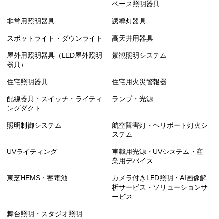
ベース照明器具
非常用照明器具
誘導灯器具
スポットライト・ダウンライト
高天井用器具
屋外用照明器具（LED屋外照明
景観照明システム
器具）
住宅照明器具
住宅用火災警報器
配線器具・スイッチ・ライティ
ランプ・光源
ングダクト
照明制御システム
航空障害灯・ヘリポート灯火シ
ステム
UVライティング
車載用光源・UVシステム・産
業用デバイス
東芝HEMS・蓄電池
カメラ付きLED照明・AI画像解
析サービス・ソリューションサ
ービス
舞台照明・スタジオ照明